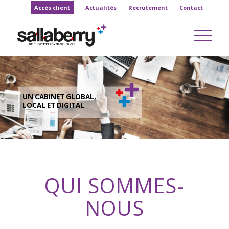
Accès client
Actualités
Recrutement
Contact
UN CABINET GLOBAL,
LOCAL ET DIGITAL
QUI SOMMES-
NOUS